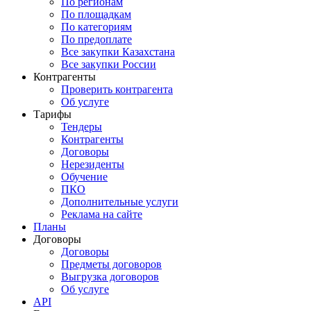
По регионам
По площадкам
По категориям
По предоплате
Все закупки Казахстана
Все закупки России
Контрагенты
Проверить контрагента
Об услуге
Тарифы
Тендеры
Контрагенты
Договоры
Нерезиденты
Обучение
ПКО
Дополнительные услуги
Реклама на сайте
Планы
Договоры
Договоры
Предметы договоров
Выгрузка договоров
Об услуге
API