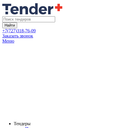
Найти
+7(727)318-76-09
Заказать звонок
Меню
Тендеры