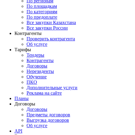
По регионам
По площадкам
По категориям
По предоплате
Все закупки Казахстана
Все закупки России
Контрагенты
Проверить контрагента
Об услуге
Тарифы
Тендеры
Контрагенты
Договоры
Нерезиденты
Обучение
ПКО
Дополнительные услуги
Реклама на сайте
Планы
Договоры
Договоры
Предметы договоров
Выгрузка договоров
Об услуге
API