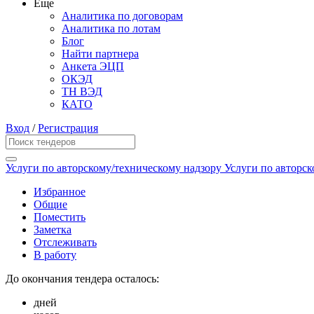
Еще
Аналитика по договорам
Аналитика по лотам
Блог
Найти партнера
Анкета ЭЦП
ОКЭД
ТН ВЭД
КАТО
Вход
/
Регистрация
Услуги по авторскому/техническому надзору Услуги по авторс
Избранное
Общие
Поместить
Заметка
Отслеживать
В работу
До окончания тендера осталось:
дней