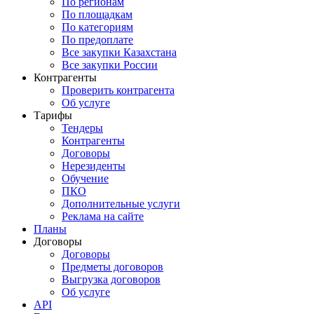
По регионам
По площадкам
По категориям
По предоплате
Все закупки Казахстана
Все закупки России
Контрагенты
Проверить контрагента
Об услуге
Тарифы
Тендеры
Контрагенты
Договоры
Нерезиденты
Обучение
ПКО
Дополнительные услуги
Реклама на сайте
Планы
Договоры
Договоры
Предметы договоров
Выгрузка договоров
Об услуге
API