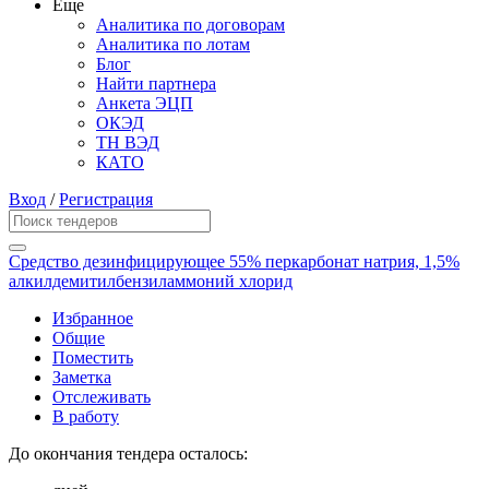
Еще
Аналитика по договорам
Аналитика по лотам
Блог
Найти партнера
Анкета ЭЦП
ОКЭД
ТН ВЭД
КАТО
Вход
/
Регистрация
Средство дезинфицирующее 55% перкарбонат натрия, 1,5%
алкилдемитилбензиламмоний хлорид
Избранное
Общие
Поместить
Заметка
Отслеживать
В работу
До окончания тендера осталось: