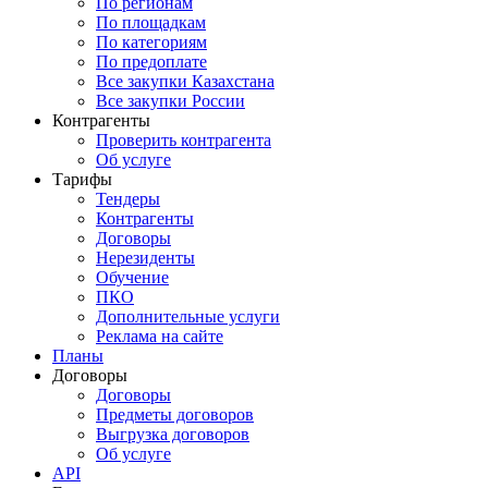
По регионам
По площадкам
По категориям
По предоплате
Все закупки Казахстана
Все закупки России
Контрагенты
Проверить контрагента
Об услуге
Тарифы
Тендеры
Контрагенты
Договоры
Нерезиденты
Обучение
ПКО
Дополнительные услуги
Реклама на сайте
Планы
Договоры
Договоры
Предметы договоров
Выгрузка договоров
Об услуге
API