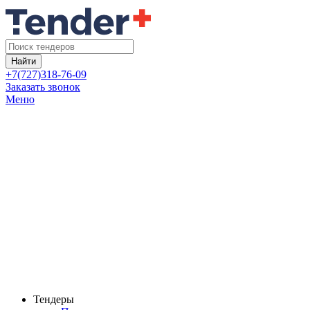
Найти
+7(727)318-76-09
Заказать звонок
Меню
Тендеры