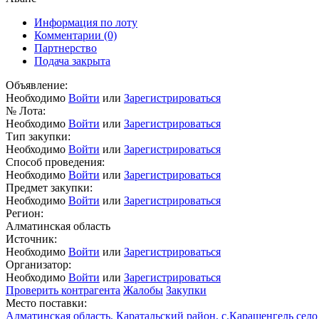
Информация по лоту
Комментарии
(0)
Партнерство
Подача закрыта
Объявление:
Необходимо
Войти
или
Зарегистрироваться
№ Лота:
Необходимо
Войти
или
Зарегистрироваться
Тип закупки:
Необходимо
Войти
или
Зарегистрироваться
Способ проведения:
Необходимо
Войти
или
Зарегистрироваться
Предмет закупки:
Необходимо
Войти
или
Зарегистрироваться
Регион:
Алматинская область
Источник:
Необходимо
Войти
или
Зарегистрироваться
Организатор:
Необходимо
Войти
или
Зарегистрироваться
Проверить контрагента
Жалобы
Закупки
Место поставки:
Алматинская область, Каратальский район, с.Карашенгель сел