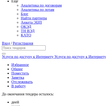
Еще
Аналитика по договорам
Аналитика по лотам
Блог
Найти партнера
Анкета ЭЦП
ОКЭД
ТН ВЭД
КАТО
Вход
/
Регистрация
Услуги по доступу к Интернету Услуги по доступу к Интерне
Избранное
Общие
Поместить
Заметка
Отслеживать
В работу
До окончания тендера осталось:
дней