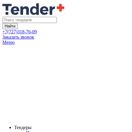
Найти
+7(727)318-76-09
Заказать звонок
Меню
Тендеры