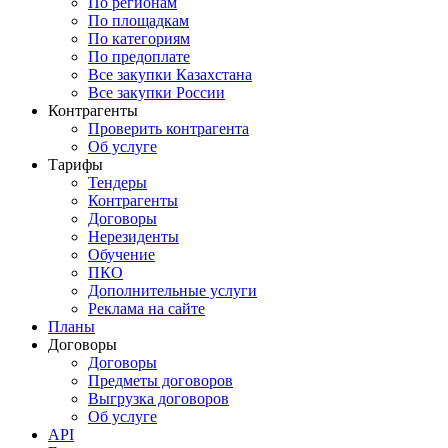
По регионам
По площадкам
По категориям
По предоплате
Все закупки Казахстана
Все закупки России
Контрагенты
Проверить контрагента
Об услуге
Тарифы
Тендеры
Контрагенты
Договоры
Нерезиденты
Обучение
ПКО
Дополнительные услуги
Реклама на сайте
Планы
Договоры
Договоры
Предметы договоров
Выгрузка договоров
Об услуге
API