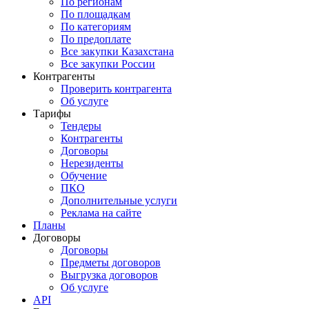
По регионам
По площадкам
По категориям
По предоплате
Все закупки Казахстана
Все закупки России
Контрагенты
Проверить контрагента
Об услуге
Тарифы
Тендеры
Контрагенты
Договоры
Нерезиденты
Обучение
ПКО
Дополнительные услуги
Реклама на сайте
Планы
Договоры
Договоры
Предметы договоров
Выгрузка договоров
Об услуге
API