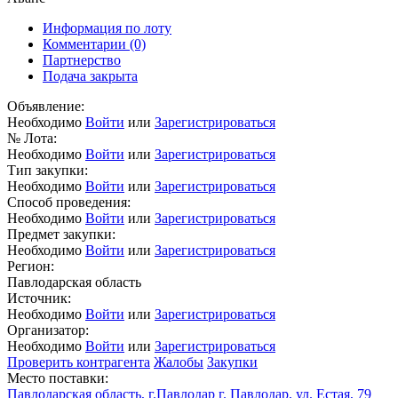
Информация по лоту
Комментарии
(0)
Партнерство
Подача закрыта
Объявление:
Необходимо
Войти
или
Зарегистрироваться
№ Лота:
Необходимо
Войти
или
Зарегистрироваться
Тип закупки:
Необходимо
Войти
или
Зарегистрироваться
Способ проведения:
Необходимо
Войти
или
Зарегистрироваться
Предмет закупки:
Необходимо
Войти
или
Зарегистрироваться
Регион:
Павлодарская область
Источник:
Необходимо
Войти
или
Зарегистрироваться
Организатор:
Необходимо
Войти
или
Зарегистрироваться
Проверить контрагента
Жалобы
Закупки
Место поставки:
Павлодарская область, г.Павлодар г. Павлодар, ул. Естая, 79