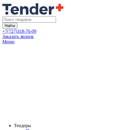
Найти
+7(727)318-76-09
Заказать звонок
Меню
Тендеры