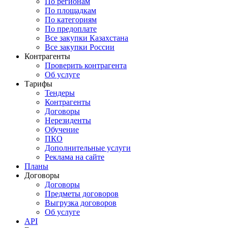
По регионам
По площадкам
По категориям
По предоплате
Все закупки Казахстана
Все закупки России
Контрагенты
Проверить контрагента
Об услуге
Тарифы
Тендеры
Контрагенты
Договоры
Нерезиденты
Обучение
ПКО
Дополнительные услуги
Реклама на сайте
Планы
Договоры
Договоры
Предметы договоров
Выгрузка договоров
Об услуге
API