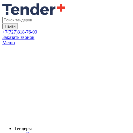
Найти
+7(727)318-76-09
Заказать звонок
Меню
Тендеры