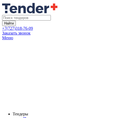
Найти
+7(727)318-76-09
Заказать звонок
Меню
Тендеры