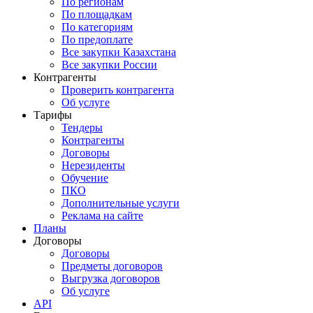
По регионам
По площадкам
По категориям
По предоплате
Все закупки Казахстана
Все закупки России
Контрагенты
Проверить контрагента
Об услуге
Тарифы
Тендеры
Контрагенты
Договоры
Нерезиденты
Обучение
ПКО
Дополнительные услуги
Реклама на сайте
Планы
Договоры
Договоры
Предметы договоров
Выгрузка договоров
Об услуге
API