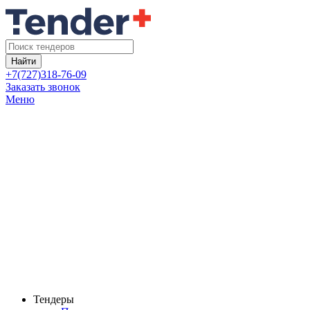
Найти
+7(727)318-76-09
Заказать звонок
Меню
Тендеры