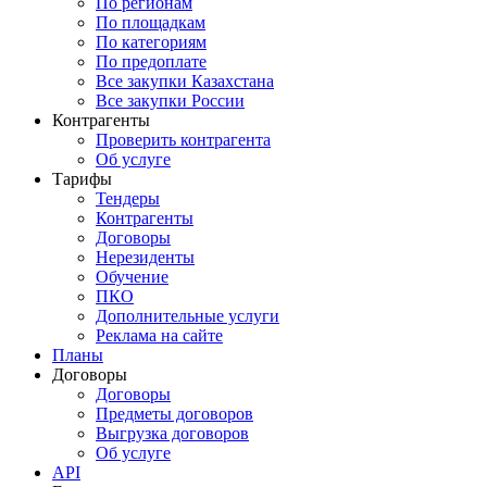
По регионам
По площадкам
По категориям
По предоплате
Все закупки Казахстана
Все закупки России
Контрагенты
Проверить контрагента
Об услуге
Тарифы
Тендеры
Контрагенты
Договоры
Нерезиденты
Обучение
ПКО
Дополнительные услуги
Реклама на сайте
Планы
Договоры
Договоры
Предметы договоров
Выгрузка договоров
Об услуге
API