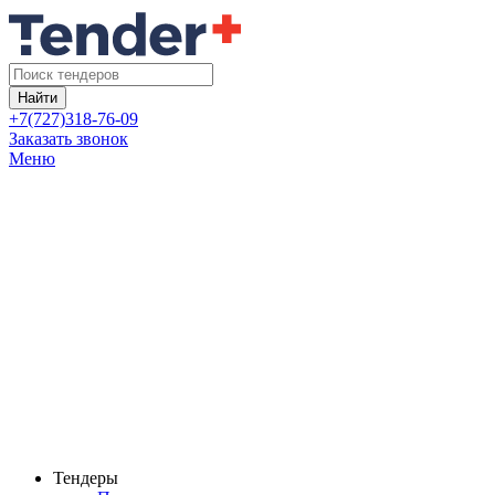
Найти
+7(727)318-76-09
Заказать звонок
Меню
Тендеры