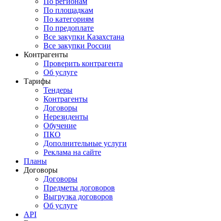
По регионам
По площадкам
По категориям
По предоплате
Все закупки Казахстана
Все закупки России
Контрагенты
Проверить контрагента
Об услуге
Тарифы
Тендеры
Контрагенты
Договоры
Нерезиденты
Обучение
ПКО
Дополнительные услуги
Реклама на сайте
Планы
Договоры
Договоры
Предметы договоров
Выгрузка договоров
Об услуге
API