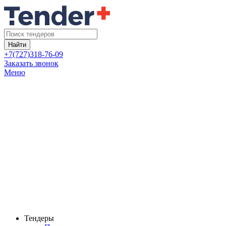
Найти
+7(727)318-76-09
Заказать звонок
Меню
Тендеры