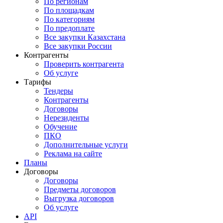
По регионам
По площадкам
По категориям
По предоплате
Все закупки Казахстана
Все закупки России
Контрагенты
Проверить контрагента
Об услуге
Тарифы
Тендеры
Контрагенты
Договоры
Нерезиденты
Обучение
ПКО
Дополнительные услуги
Реклама на сайте
Планы
Договоры
Договоры
Предметы договоров
Выгрузка договоров
Об услуге
API