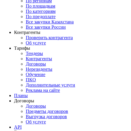
По регионам
По площадкам
По категориям
По предоплате
Все закупки Казахстана
Все закупки России
Контрагенты
Проверить контрагента
Об услуге
Тарифы
Тендеры
Контрагенты
Договоры
Нерезиденты
Обучение
ПКО
Дополнительные услуги
Реклама на сайте
Планы
Договоры
Договоры
Предметы договоров
Выгрузка договоров
Об услуге
API