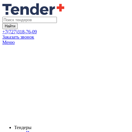
Найти
+7(727)318-76-09
Заказать звонок
Меню
Тендеры