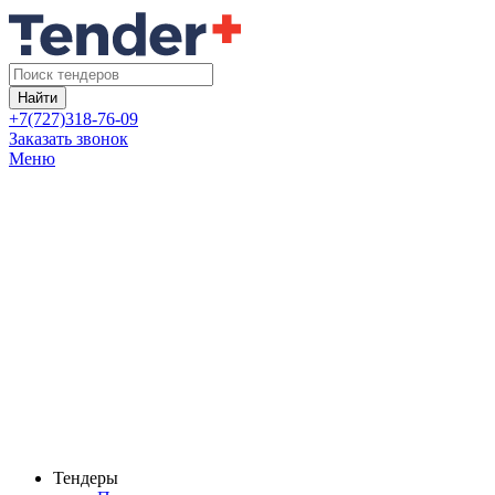
Найти
+7(727)318-76-09
Заказать звонок
Меню
Тендеры