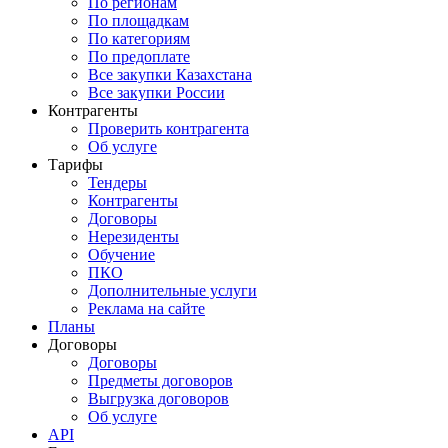
По регионам
По площадкам
По категориям
По предоплате
Все закупки Казахстана
Все закупки России
Контрагенты
Проверить контрагента
Об услуге
Тарифы
Тендеры
Контрагенты
Договоры
Нерезиденты
Обучение
ПКО
Дополнительные услуги
Реклама на сайте
Планы
Договоры
Договоры
Предметы договоров
Выгрузка договоров
Об услуге
API