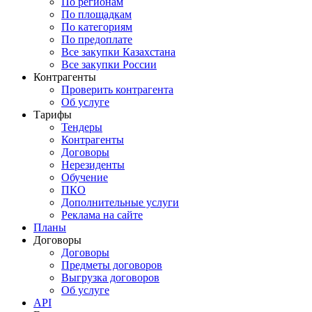
По регионам
По площадкам
По категориям
По предоплате
Все закупки Казахстана
Все закупки России
Контрагенты
Проверить контрагента
Об услуге
Тарифы
Тендеры
Контрагенты
Договоры
Нерезиденты
Обучение
ПКО
Дополнительные услуги
Реклама на сайте
Планы
Договоры
Договоры
Предметы договоров
Выгрузка договоров
Об услуге
API