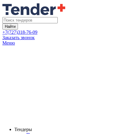
Найти
+7(727)318-76-09
Заказать звонок
Меню
Тендеры