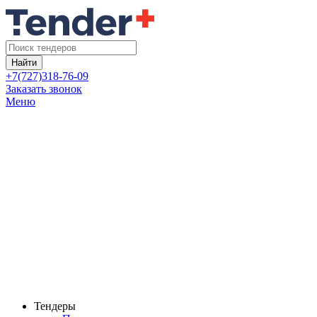
Найти
+7(727)318-76-09
Заказать звонок
Меню
Тендеры