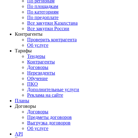
По регионам
По площадкам
По категориям
По предоплате
Все закупки Казахстана
Все закупки России
Контрагенты
Проверить контрагента
Об услуге
Тарифы
Тендеры
Контрагенты
Договоры
Нерезиденты
Обучение
ПКО
Дополнительные услуги
Реклама на сайте
Планы
Договоры
Договоры
Предметы договоров
Выгрузка договоров
Об услуге
API