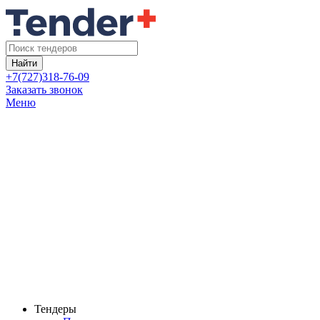
Найти
+7(727)318-76-09
Заказать звонок
Меню
Тендеры