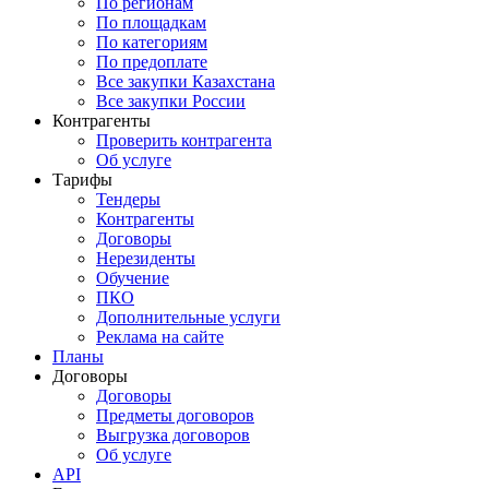
По регионам
По площадкам
По категориям
По предоплате
Все закупки Казахстана
Все закупки России
Контрагенты
Проверить контрагента
Об услуге
Тарифы
Тендеры
Контрагенты
Договоры
Нерезиденты
Обучение
ПКО
Дополнительные услуги
Реклама на сайте
Планы
Договоры
Договоры
Предметы договоров
Выгрузка договоров
Об услуге
API