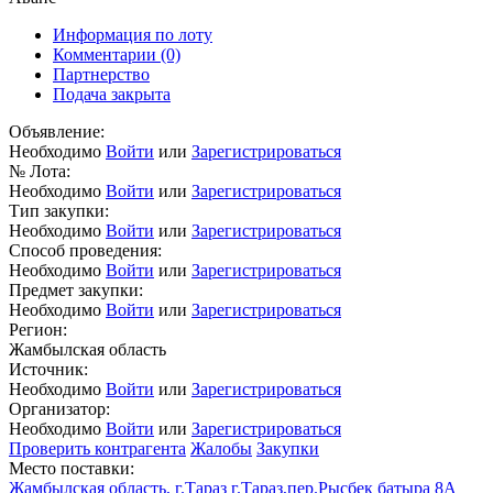
Информация по лоту
Комментарии
(0)
Партнерство
Подача закрыта
Объявление:
Необходимо
Войти
или
Зарегистрироваться
№ Лота:
Необходимо
Войти
или
Зарегистрироваться
Тип закупки:
Необходимо
Войти
или
Зарегистрироваться
Способ проведения:
Необходимо
Войти
или
Зарегистрироваться
Предмет закупки:
Необходимо
Войти
или
Зарегистрироваться
Регион:
Жамбылская область
Источник:
Необходимо
Войти
или
Зарегистрироваться
Организатор:
Необходимо
Войти
или
Зарегистрироваться
Проверить контрагента
Жалобы
Закупки
Место поставки:
Жамбылская область, г.Тараз г.Тараз,пер.Рысбек батыра 8А