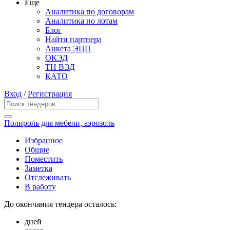
Еще
Аналитика по договорам
Аналитика по лотам
Блог
Найти партнера
Анкета ЭЦП
ОКЭД
ТН ВЭД
КАТО
Вход
/
Регистрация
Полироль для мебели, аэрозоль
Избранное
Общие
Поместить
Заметка
Отслеживать
В работу
До окончания тендера осталось:
дней