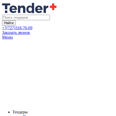
Найти
+7(727)318-76-09
Заказать звонок
Меню
Тендеры