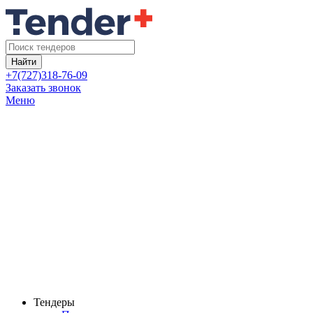
Найти
+7(727)318-76-09
Заказать звонок
Меню
Тендеры