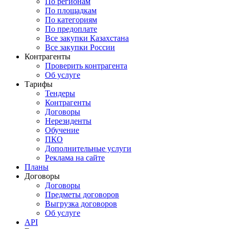
По регионам
По площадкам
По категориям
По предоплате
Все закупки Казахстана
Все закупки России
Контрагенты
Проверить контрагента
Об услуге
Тарифы
Тендеры
Контрагенты
Договоры
Нерезиденты
Обучение
ПКО
Дополнительные услуги
Реклама на сайте
Планы
Договоры
Договоры
Предметы договоров
Выгрузка договоров
Об услуге
API