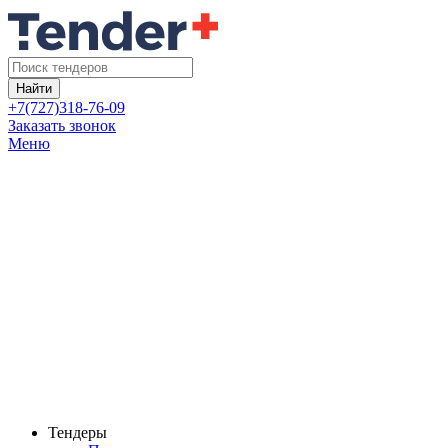
Найти
+7(727)318-76-09
Заказать звонок
Меню
Тендеры