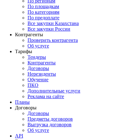
По регионам
По площадкам
По категориям
По предоплате
Все закупки Казахстана
Все закупки России
Контрагенты
Проверить контрагента
Об услуге
Тарифы
Тендеры
Контрагенты
Договоры
Нерезиденты
Обучение
ПКО
Дополнительные услуги
Реклама на сайте
Планы
Договоры
Договоры
Предметы договоров
Выгрузка договоров
Об услуге
API