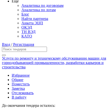
Еще
Аналитика по договорам
Аналитика по лотам
Блог
Найти партнера
Анкета ЭЦП
ОКЭД
ТН ВЭД
КАТО
Вход
/
Регистрация
Услуги по ремонту и техническому обслуживанию машин для
горнодобывающей промышленности, разработки карьеров и
строительства
Избранное
Общие
Поместить
Заметка
Отслеживать
В работу
До окончания тендера осталось: