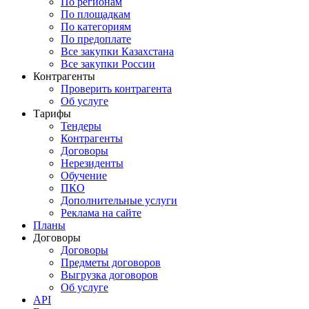
По регионам
По площадкам
По категориям
По предоплате
Все закупки Казахстана
Все закупки России
Контрагенты
Проверить контрагента
Об услуге
Тарифы
Тендеры
Контрагенты
Договоры
Нерезиденты
Обучение
ПКО
Дополнительные услуги
Реклама на сайте
Планы
Договоры
Договоры
Предметы договоров
Выгрузка договоров
Об услуге
API