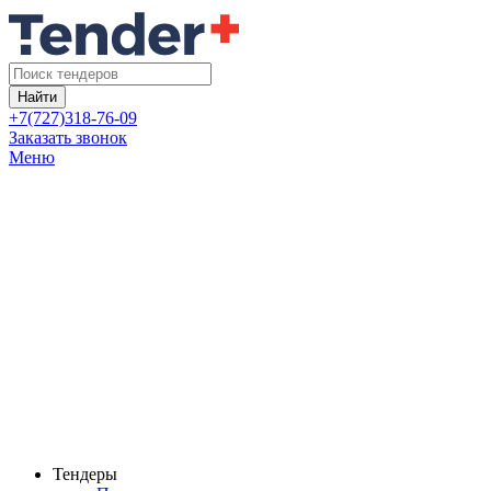
Найти
+7(727)318-76-09
Заказать звонок
Меню
Тендеры