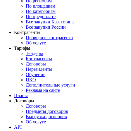
По регионам
По площадкам
По категориям
По предоплате
Все закупки Казахстана
Все закупки России
Контрагенты
Проверить контрагента
Об услуге
Тарифы
Тендеры
Контрагенты
Договоры
Нерезиденты
Обучение
ПКО
Дополнительные услуги
Реклама на сайте
Планы
Договоры
Договоры
Предметы договоров
Выгрузка договоров
Об услуге
API