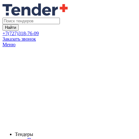
Найти
+7(727)318-76-09
Заказать звонок
Меню
Тендеры