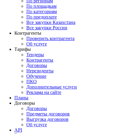
По регионам
По площадкам
По категориям
По предоплате
Все закупки Казахстана
Все закупки России
Контрагенты
Проверить контрагента
Об услуге
Тарифы
Тендеры
Контрагенты
Договоры
Нерезиденты
Обучение
ПКО
Дополнительные услуги
Реклама на сайте
Планы
Договоры
Договоры
Предметы договоров
Выгрузка договоров
Об услуге
API