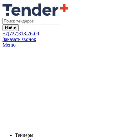
Найти
+7(727)318-76-09
Заказать звонок
Меню
Тендеры