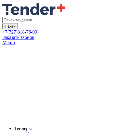
Найти
+7(727)318-76-09
Заказать звонок
Меню
Тендеры