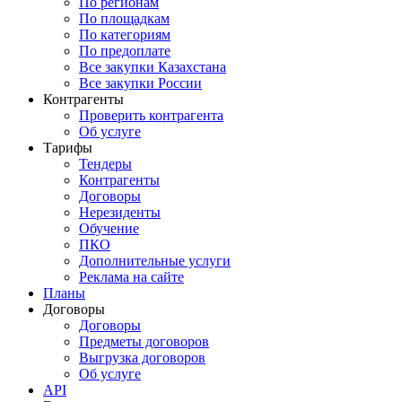
По регионам
По площадкам
По категориям
По предоплате
Все закупки Казахстана
Все закупки России
Контрагенты
Проверить контрагента
Об услуге
Тарифы
Тендеры
Контрагенты
Договоры
Нерезиденты
Обучение
ПКО
Дополнительные услуги
Реклама на сайте
Планы
Договоры
Договоры
Предметы договоров
Выгрузка договоров
Об услуге
API