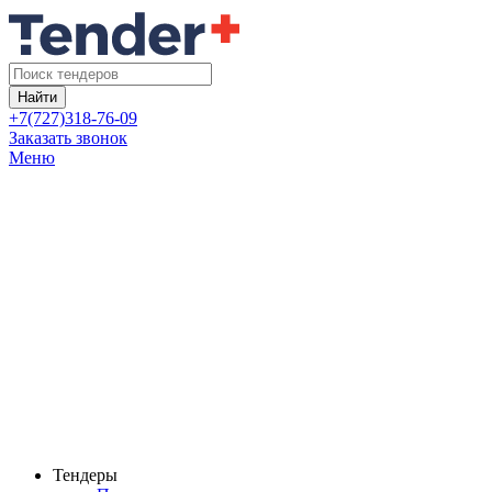
Найти
+7(727)318-76-09
Заказать звонок
Меню
Тендеры