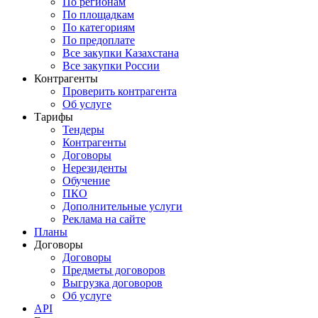
По регионам
По площадкам
По категориям
По предоплате
Все закупки Казахстана
Все закупки России
Контрагенты
Проверить контрагента
Об услуге
Тарифы
Тендеры
Контрагенты
Договоры
Нерезиденты
Обучение
ПКО
Дополнительные услуги
Реклама на сайте
Планы
Договоры
Договоры
Предметы договоров
Выгрузка договоров
Об услуге
API