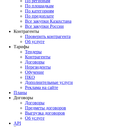
По регионам
По площадкам
По категориям
По предоплате
Все закупки Казахстана
Все закупки России
Контрагенты
Проверить контрагента
Об услуге
Тарифы
Тендеры
Контрагенты
Договоры
Нерезиденты
Обучение
ПКО
Дополнительные услуги
Реклама на сайте
Планы
Договоры
Договоры
Предметы договоров
Выгрузка договоров
Об услуге
API