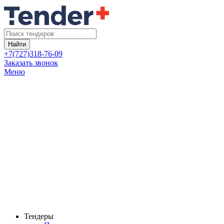
Найти
+7(727)318-76-09
Заказать звонок
Меню
Тендеры