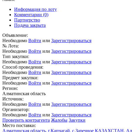
Информация по лоту
Комментарии
(0)
Партнерство
Подача закрыта
Объявление:
Необходимо
Войти
или
Зарегистрироваться
№ Лота:
Необходимо
Войти
или
Зарегистрироваться
Тип закупки:
Необходимо
Войти
или
Зарегистрироваться
Способ проведения:
Необходимо
Войти
или
Зарегистрироваться
Предмет закупки:
Необходимо
Войти
или
Зарегистрироваться
Регион:
Алматинская область
Источник:
Необходимо
Войти
или
Зарегистрироваться
Организатор:
Необходимо
Войти
или
Зарегистрироваться
Проверить контрагента
Жалобы
Закупки
Место поставки:
Алматинская область, г.Капчагай, с.Заречное КАЗАХСТАН, Алма