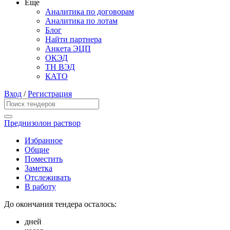
Еще
Аналитика по договорам
Аналитика по лотам
Блог
Найти партнера
Анкета ЭЦП
ОКЭД
ТН ВЭД
КАТО
Вход
/
Регистрация
Преднизолон раствор
Избранное
Общие
Поместить
Заметка
Отслеживать
В работу
До окончания тендера осталось:
дней