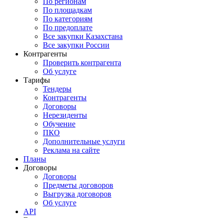
По регионам
По площадкам
По категориям
По предоплате
Все закупки Казахстана
Все закупки России
Контрагенты
Проверить контрагента
Об услуге
Тарифы
Тендеры
Контрагенты
Договоры
Нерезиденты
Обучение
ПКО
Дополнительные услуги
Реклама на сайте
Планы
Договоры
Договоры
Предметы договоров
Выгрузка договоров
Об услуге
API