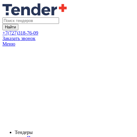
Найти
+7(727)318-76-09
Заказать звонок
Меню
Тендеры