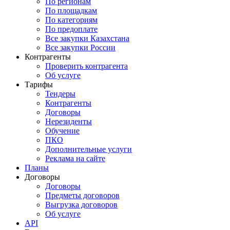
По регионам
По площадкам
По категориям
По предоплате
Все закупки Казахстана
Все закупки России
Контрагенты
Проверить контрагента
Об услуге
Тарифы
Тендеры
Контрагенты
Договоры
Нерезиденты
Обучение
ПКО
Дополнительные услуги
Реклама на сайте
Планы
Договоры
Договоры
Предметы договоров
Выгрузка договоров
Об услуге
API