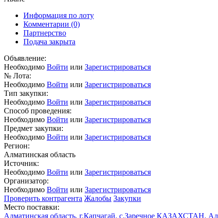
Информация по лоту
Комментарии
(0)
Партнерство
Подача закрыта
Объявление:
Необходимо
Войти
или
Зарегистрироваться
№ Лота:
Необходимо
Войти
или
Зарегистрироваться
Тип закупки:
Необходимо
Войти
или
Зарегистрироваться
Способ проведения:
Необходимо
Войти
или
Зарегистрироваться
Предмет закупки:
Необходимо
Войти
или
Зарегистрироваться
Регион:
Алматинская область
Источник:
Необходимо
Войти
или
Зарегистрироваться
Организатор:
Необходимо
Войти
или
Зарегистрироваться
Проверить контрагента
Жалобы
Закупки
Место поставки:
Алматинская область, г.Капчагай, с.Заречное КАЗАХСТАН, Алма