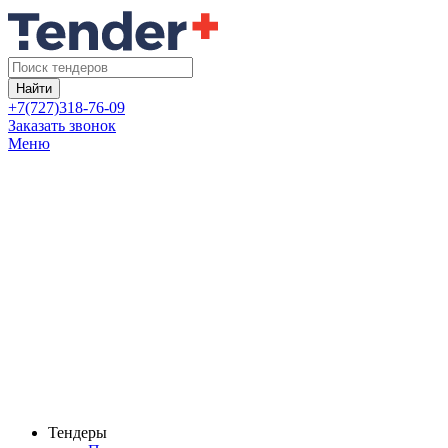
Найти
+7(727)318-76-09
Заказать звонок
Меню
Тендеры