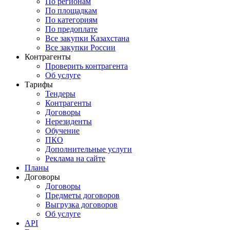
По регионам
По площадкам
По категориям
По предоплате
Все закупки Казахстана
Все закупки России
Контрагенты
Проверить контрагента
Об услуге
Тарифы
Тендеры
Контрагенты
Договоры
Нерезиденты
Обучение
ПКО
Дополнительные услуги
Реклама на сайте
Планы
Договоры
Договоры
Предметы договоров
Выгрузка договоров
Об услуге
API