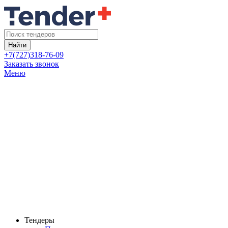
Найти
+7(727)318-76-09
Заказать звонок
Меню
Тендеры