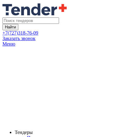
Найти
+7(727)318-76-09
Заказать звонок
Меню
Тендеры