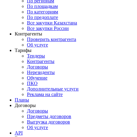
По регионам
По площадкам
По категориям
По предоплате
Все закупки Казахстана
Все закупки России
Контрагенты
Проверить контрагента
Об услуге
Тарифы
Тендеры
Контрагенты
Договоры
Нерезиденты
Обучение
ПКО
Дополнительные услуги
Реклама на сайте
Планы
Договоры
Договоры
Предметы договоров
Выгрузка договоров
Об услуге
API