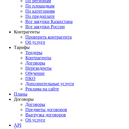
По регионам
По площадкам
По категориям
По предоплате
Все закупки Казахстана
Все закупки России
Контрагенты
Проверить контрагента
Об услуге
Тарифы
Тендеры
Контрагенты
Договоры
Нерезиденты
Обучение
ПКО
Дополнительные услуги
Реклама на сайте
Планы
Договоры
Договоры
Предметы договоров
Выгрузка договоров
Об услуге
API