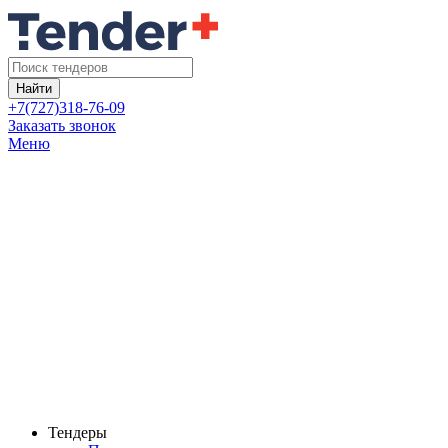
Найти
+7(727)318-76-09
Заказать звонок
Меню
Тендеры