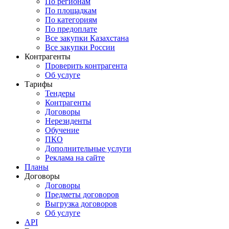
По регионам
По площадкам
По категориям
По предоплате
Все закупки Казахстана
Все закупки России
Контрагенты
Проверить контрагента
Об услуге
Тарифы
Тендеры
Контрагенты
Договоры
Нерезиденты
Обучение
ПКО
Дополнительные услуги
Реклама на сайте
Планы
Договоры
Договоры
Предметы договоров
Выгрузка договоров
Об услуге
API