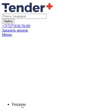
Найти
+7(727)318-76-09
Заказать звонок
Меню
Тендеры