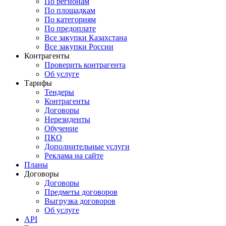
По регионам
По площадкам
По категориям
По предоплате
Все закупки Казахстана
Все закупки России
Контрагенты
Проверить контрагента
Об услуге
Тарифы
Тендеры
Контрагенты
Договоры
Нерезиденты
Обучение
ПКО
Дополнительные услуги
Реклама на сайте
Планы
Договоры
Договоры
Предметы договоров
Выгрузка договоров
Об услуге
API