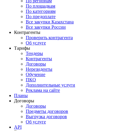
По регионам
По площадкам
По категориям
По предоплате
Все закупки Казахстана
Все закупки России
Контрагенты
Проверить контрагента
Об услуге
Тарифы
Тендеры
Контрагенты
Договоры
Нерезиденты
Обучение
ПКО
Дополнительные услуги
Реклама на сайте
Планы
Договоры
Договоры
Предметы договоров
Выгрузка договоров
Об услуге
API