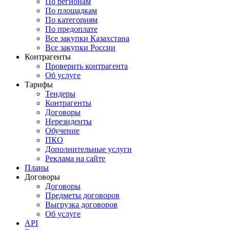
По регионам
По площадкам
По категориям
По предоплате
Все закупки Казахстана
Все закупки России
Контрагенты
Проверить контрагента
Об услуге
Тарифы
Тендеры
Контрагенты
Договоры
Нерезиденты
Обучение
ПКО
Дополнительные услуги
Реклама на сайте
Планы
Договоры
Договоры
Предметы договоров
Выгрузка договоров
Об услуге
API