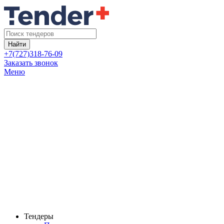
Найти
+7(727)318-76-09
Заказать звонок
Меню
Тендеры