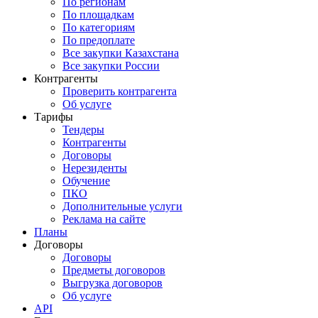
По регионам
По площадкам
По категориям
По предоплате
Все закупки Казахстана
Все закупки России
Контрагенты
Проверить контрагента
Об услуге
Тарифы
Тендеры
Контрагенты
Договоры
Нерезиденты
Обучение
ПКО
Дополнительные услуги
Реклама на сайте
Планы
Договоры
Договоры
Предметы договоров
Выгрузка договоров
Об услуге
API