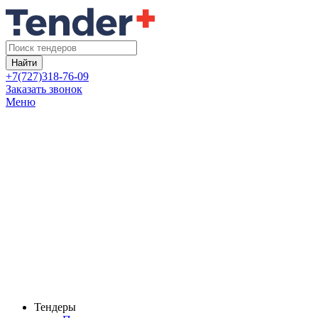
Найти
+7(727)318-76-09
Заказать звонок
Меню
Тендеры