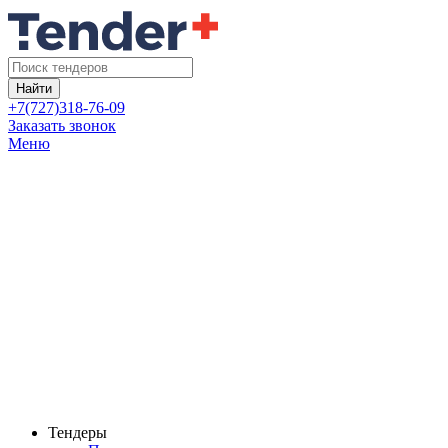
Найти
+7(727)318-76-09
Заказать звонок
Меню
Тендеры