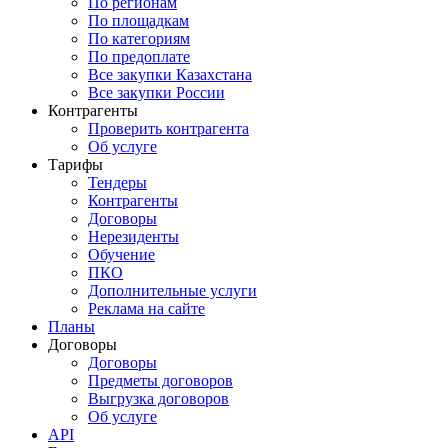
По регионам
По площадкам
По категориям
По предоплате
Все закупки Казахстана
Все закупки России
Контрагенты
Проверить контрагента
Об услуге
Тарифы
Тендеры
Контрагенты
Договоры
Нерезиденты
Обучение
ПКО
Дополнительные услуги
Реклама на сайте
Планы
Договоры
Договоры
Предметы договоров
Выгрузка договоров
Об услуге
API