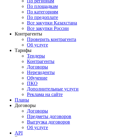
По регионам
По площадкам
По категориям
По предоплате
Все закупки Казахстана
Все закупки России
Контрагенты
Проверить контрагента
Об услуге
Тарифы
Тендеры
Контрагенты
Договоры
Нерезиденты
Обучение
ПКО
Дополнительные услуги
Реклама на сайте
Планы
Договоры
Договоры
Предметы договоров
Выгрузка договоров
Об услуге
API