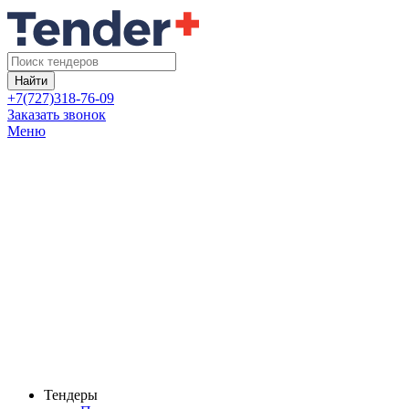
Найти
+7(727)318-76-09
Заказать звонок
Меню
Тендеры