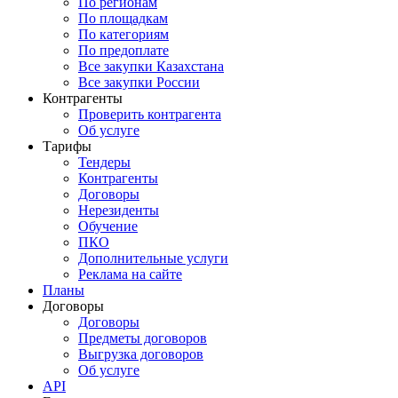
По регионам
По площадкам
По категориям
По предоплате
Все закупки Казахстана
Все закупки России
Контрагенты
Проверить контрагента
Об услуге
Тарифы
Тендеры
Контрагенты
Договоры
Нерезиденты
Обучение
ПКО
Дополнительные услуги
Реклама на сайте
Планы
Договоры
Договоры
Предметы договоров
Выгрузка договоров
Об услуге
API