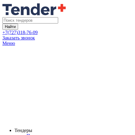
Найти
+7(727)318-76-09
Заказать звонок
Меню
Тендеры