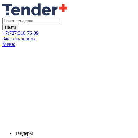
Найти
+7(727)318-76-09
Заказать звонок
Меню
Тендеры