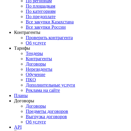
По регионам
По площадкам
По категориям
По предоплате
Все закупки Казахстана
Все закупки России
Контрагенты
Проверить контрагента
Об услуге
Тарифы
Тендеры
Контрагенты
Договоры
Нерезиденты
Обучение
ПКО
Дополнительные услуги
Реклама на сайте
Планы
Договоры
Договоры
Предметы договоров
Выгрузка договоров
Об услуге
API