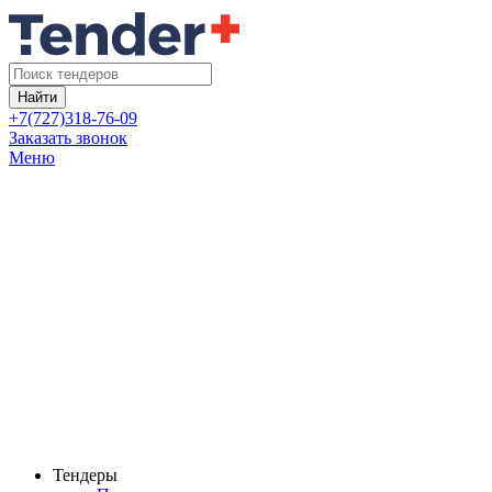
Найти
+7(727)318-76-09
Заказать звонок
Меню
Тендеры