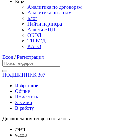
Еще
Аналитика по договорам
Аналитика по лотам
Блог
Найти партнера
Анкета ЭЦП
ОКЭД
ТН ВЭД
КАТО
Вход
/
Регистрация
ПОДШИПНИК 307
Избранное
Общие
Поместить
Заметка
В работу
До окончания тендера осталось:
дней
часов