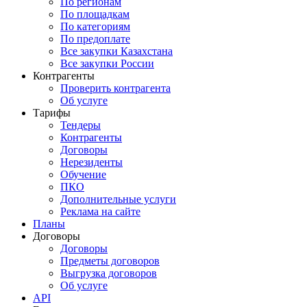
По регионам
По площадкам
По категориям
По предоплате
Все закупки Казахстана
Все закупки России
Контрагенты
Проверить контрагента
Об услуге
Тарифы
Тендеры
Контрагенты
Договоры
Нерезиденты
Обучение
ПКО
Дополнительные услуги
Реклама на сайте
Планы
Договоры
Договоры
Предметы договоров
Выгрузка договоров
Об услуге
API