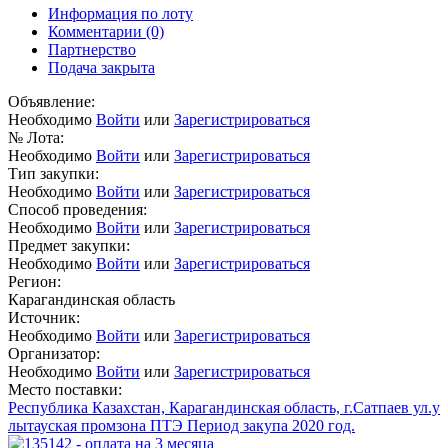
Информация по лоту
Комментарии
(0)
Партнерство
Подача закрыта
Объявление:
Необходимо
Войти
или
Зарегистрироваться
№ Лота:
Необходимо
Войти
или
Зарегистрироваться
Тип закупки:
Необходимо
Войти
или
Зарегистрироваться
Способ проведения:
Необходимо
Войти
или
Зарегистрироваться
Предмет закупки:
Необходимо
Войти
или
Зарегистрироваться
Регион:
Карагандинская область
Источник:
Необходимо
Войти
или
Зарегистрироваться
Организатор:
Необходимо
Войти
или
Зарегистрироваться
Место поставки:
Республика Казахстан, Карагандинская область, г.Сатпаев ул.у
лытауская промзона ПТЭ Период закупа 2020 год.