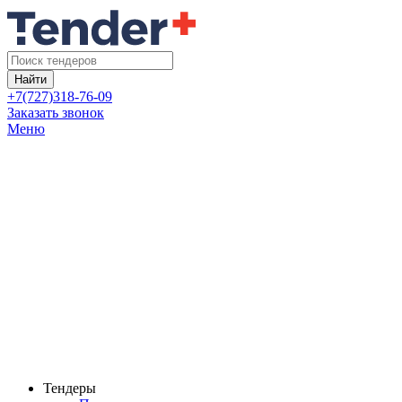
Найти
+7(727)318-76-09
Заказать звонок
Меню
Тендеры