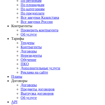
По регионам
По площадкам
По категориям
По предоплате
Все закупки Казахстана
Все закупки России
Контрагенты
Проверить контрагента
Об услуге
Тарифы
Тендеры
Контрагенты
Договоры
Нерезиденты
Обучение
ПКО
Дополнительные услуги
Реклама на сайте
Планы
Договоры
Договоры
Предметы договоров
Выгрузка договоров
Об услуге
API