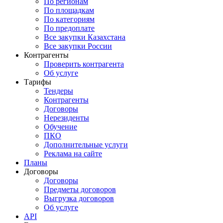
По регионам
По площадкам
По категориям
По предоплате
Все закупки Казахстана
Все закупки России
Контрагенты
Проверить контрагента
Об услуге
Тарифы
Тендеры
Контрагенты
Договоры
Нерезиденты
Обучение
ПКО
Дополнительные услуги
Реклама на сайте
Планы
Договоры
Договоры
Предметы договоров
Выгрузка договоров
Об услуге
API