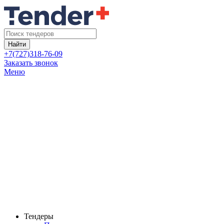
Найти
+7(727)318-76-09
Заказать звонок
Меню
Тендеры