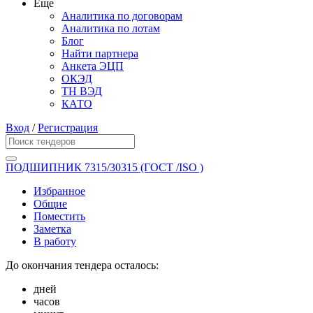
Еще
Аналитика по договорам
Аналитика по лотам
Блог
Найти партнера
Анкета ЭЦП
ОКЭД
ТН ВЭД
КАТО
Вход
/
Регистрация
ПОДШИПНИК 7315/30315 (ГОСТ /ISO )
Избранное
Общие
Поместить
Заметка
В работу
До окончания тендера осталось:
дней
часов