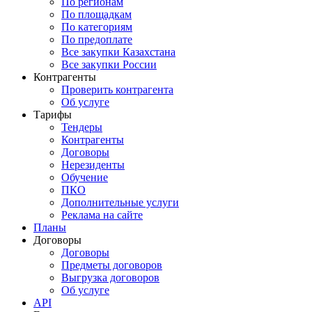
По регионам
По площадкам
По категориям
По предоплате
Все закупки Казахстана
Все закупки России
Контрагенты
Проверить контрагента
Об услуге
Тарифы
Тендеры
Контрагенты
Договоры
Нерезиденты
Обучение
ПКО
Дополнительные услуги
Реклама на сайте
Планы
Договоры
Договоры
Предметы договоров
Выгрузка договоров
Об услуге
API