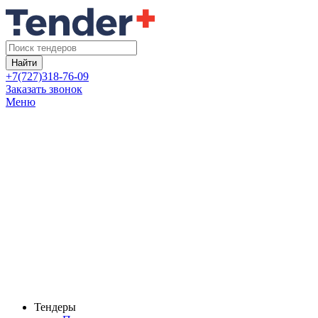
Найти
+7(727)318-76-09
Заказать звонок
Меню
Тендеры