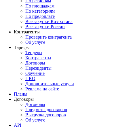
По регионам
По площадкам
По категориям
По предоплате
Все закупки Казахстана
Все закупки России
Контрагенты
Проверить контрагента
Об услуге
Тарифы
Тендеры
Контрагенты
Договоры
Нерезиденты
Обучение
ПКО
Дополнительные услуги
Реклама на сайте
Планы
Договоры
Договоры
Предметы договоров
Выгрузка договоров
Об услуге
API