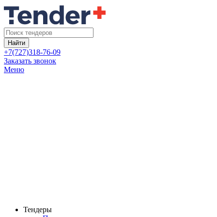
Найти
+7(727)318-76-09
Заказать звонок
Меню
Тендеры