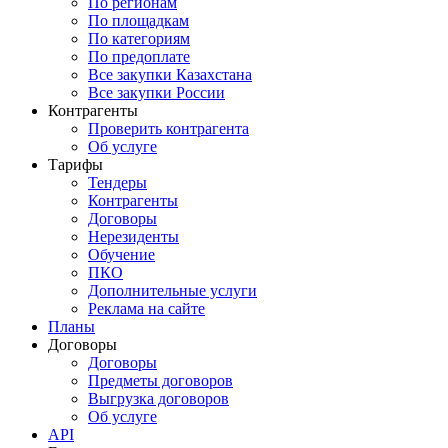
По регионам
По площадкам
По категориям
По предоплате
Все закупки Казахстана
Все закупки России
Контрагенты
Проверить контрагента
Об услуге
Тарифы
Тендеры
Контрагенты
Договоры
Нерезиденты
Обучение
ПКО
Дополнительные услуги
Реклама на сайте
Планы
Договоры
Договоры
Предметы договоров
Выгрузка договоров
Об услуге
API