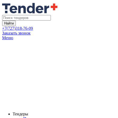
Найти
+7(727)318-76-09
Заказать звонок
Меню
Тендеры