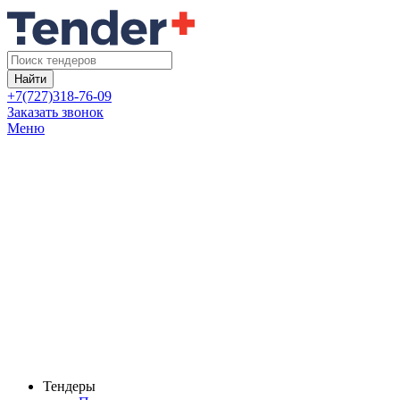
Найти
+7(727)318-76-09
Заказать звонок
Меню
Тендеры