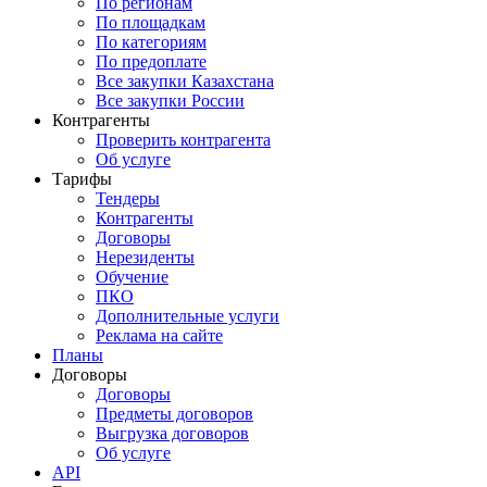
По регионам
По площадкам
По категориям
По предоплате
Все закупки Казахстана
Все закупки России
Контрагенты
Проверить контрагента
Об услуге
Тарифы
Тендеры
Контрагенты
Договоры
Нерезиденты
Обучение
ПКО
Дополнительные услуги
Реклама на сайте
Планы
Договоры
Договоры
Предметы договоров
Выгрузка договоров
Об услуге
API