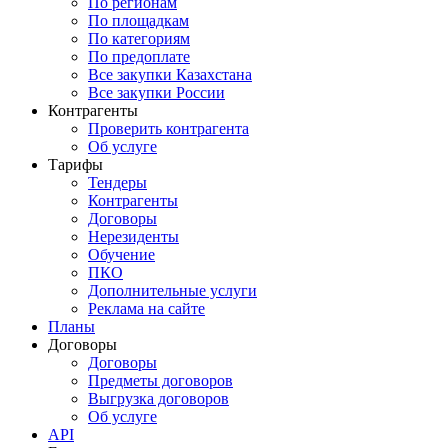
По регионам
По площадкам
По категориям
По предоплате
Все закупки Казахстана
Все закупки России
Контрагенты
Проверить контрагента
Об услуге
Тарифы
Тендеры
Контрагенты
Договоры
Нерезиденты
Обучение
ПКО
Дополнительные услуги
Реклама на сайте
Планы
Договоры
Договоры
Предметы договоров
Выгрузка договоров
Об услуге
API