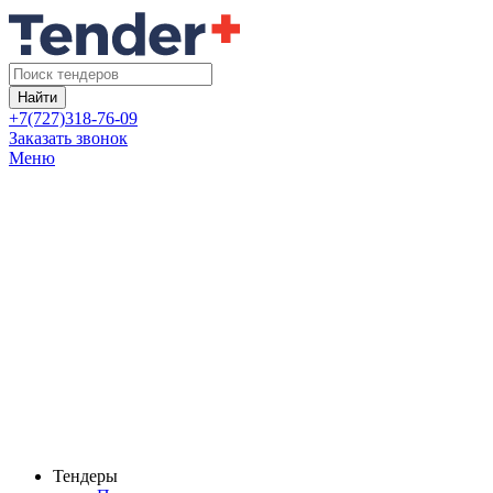
Найти
+7(727)318-76-09
Заказать звонок
Меню
Тендеры