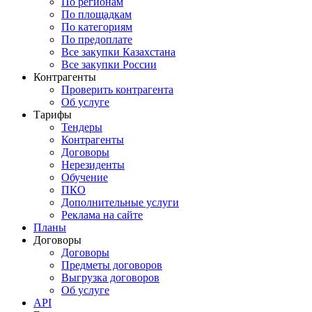
По регионам
По площадкам
По категориям
По предоплате
Все закупки Казахстана
Все закупки России
Контрагенты
Проверить контрагента
Об услуге
Тарифы
Тендеры
Контрагенты
Договоры
Нерезиденты
Обучение
ПКО
Дополнительные услуги
Реклама на сайте
Планы
Договоры
Договоры
Предметы договоров
Выгрузка договоров
Об услуге
API