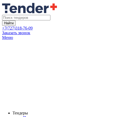
Найти
+7(727)318-76-09
Заказать звонок
Меню
Тендеры