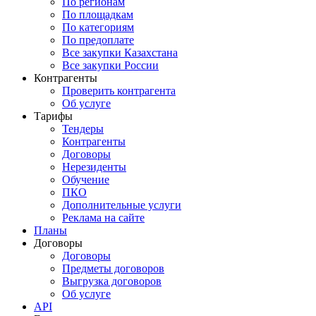
По регионам
По площадкам
По категориям
По предоплате
Все закупки Казахстана
Все закупки России
Контрагенты
Проверить контрагента
Об услуге
Тарифы
Тендеры
Контрагенты
Договоры
Нерезиденты
Обучение
ПКО
Дополнительные услуги
Реклама на сайте
Планы
Договоры
Договоры
Предметы договоров
Выгрузка договоров
Об услуге
API