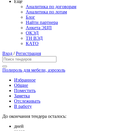
Еще
Аналитика по договорам
Аналитика по лотам
Блог
Найти партнера
Анкета ЭЦП
ОКЭД
ТН ВЭД
КАТО
Вход
/
Регистрация
Полироль для мебели, аэрозоль
Избранное
Общие
Поместить
Заметка
Отслеживать
В работу
До окончания тендера осталось:
дней