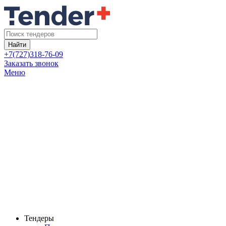
Найти
+7(727)318-76-09
Заказать звонок
Меню
Тендеры