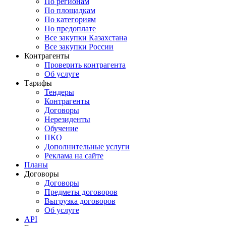
По регионам
По площадкам
По категориям
По предоплате
Все закупки Казахстана
Все закупки России
Контрагенты
Проверить контрагента
Об услуге
Тарифы
Тендеры
Контрагенты
Договоры
Нерезиденты
Обучение
ПКО
Дополнительные услуги
Реклама на сайте
Планы
Договоры
Договоры
Предметы договоров
Выгрузка договоров
Об услуге
API