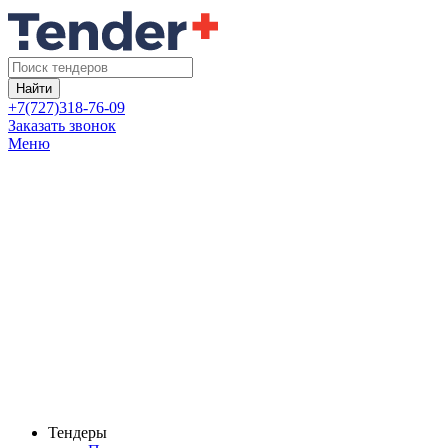
Найти
+7(727)318-76-09
Заказать звонок
Меню
Тендеры